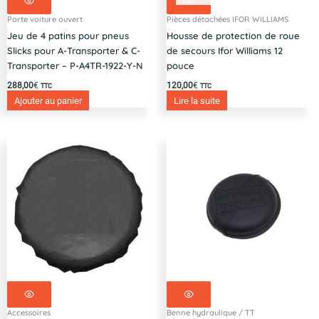
Porte voiture ouvert
Pièces détachées IFOR WILLIAMS
Jeu de 4 patins pour pneus
Housse de protection de roue
Slicks pour A-Transporter & C-
de secours Ifor Williams 12
Transporter – P-A4TR-1922-Y-N
pouce
288,00
€
120,00
€
TTC
TTC
Ajouter au panier
Lire la suite
Accessoires
Benne hydraulique / TT