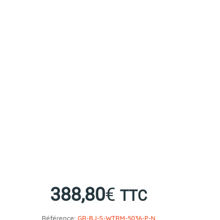
388,80
€
TTC
Référence:
GR-BJ-S-WTRM-5036-P-N