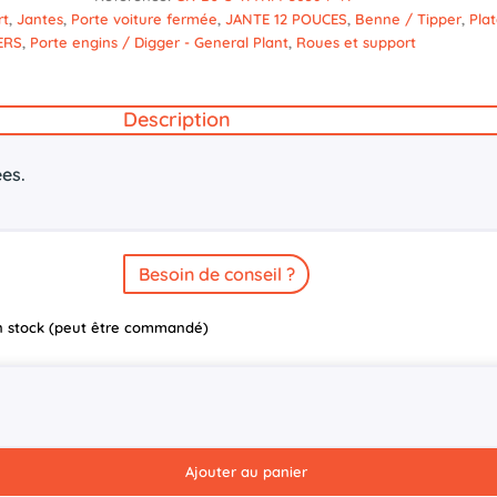
rt
,
Jantes
,
Porte voiture fermée
,
JANTE 12 POUCES
,
Benne / Tipper
,
Pla
ERS
,
Porte engins / Digger - General Plant
,
Roues et support
Description
es.
Besoin de conseil ?
n stock (peut être commandé)
Ajouter au panier