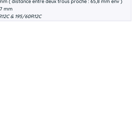
 mm ( distance entre deux trous proche : 65,8 mm env )
67 mm
R12C & 195/60R12C