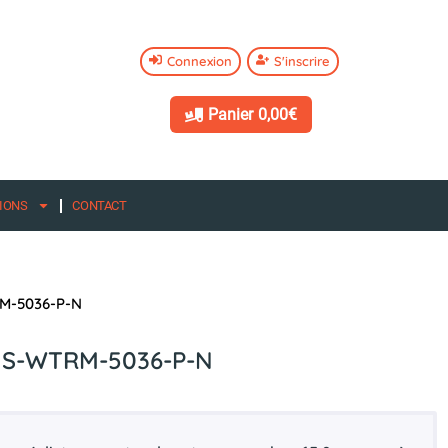
Connexion
S'inscrire
Panier
0,00€
IONS
CONTACT
RM-5036-P-N
 – S-WTRM-5036-P-N