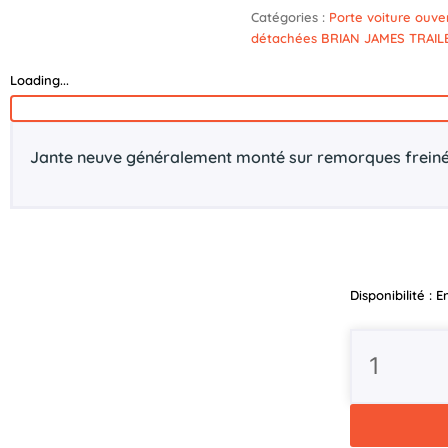
Catégories :
Porte voiture ouve
détachées BRIAN JAMES TRAIL
Loading...
Jante neuve généralement monté sur remorques freiné
quantité
Disponibilité :
E
de
Jante
6J12
5x112
ET22
BRIAN
JAMES