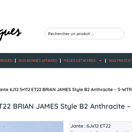
Search
...
ORQUES
NOS BONNES AFFAIRES
PIÈCES DÉTACHÉES
NOS PRESTAT
ante 6J12 5×112 ET22 BRIAN JAMES Style B2 Anthracite – S-WT
ET22 BRIAN JAMES Style B2 Anthracite
Jante :
6
Jx12 ET22