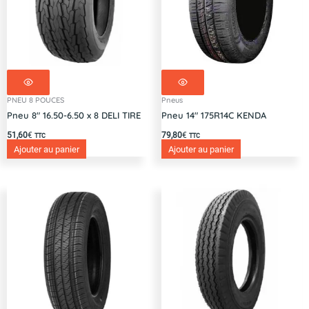
PNEU 8 POUCES
Pneus
Pneu 8″ 16.50-6.50 x 8 DELI TIRE
Pneu 14″ 175R14C KENDA
51,60
€
79,80
€
TTC
TTC
Ajouter au panier
Ajouter au panier