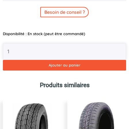
Besoin de conseil ?
quantité
Disponibilité :
En stock (peut être commandé)
de
Pneu
10"
145/80R10
SECURITY
Ajouter au panier
Produits similaires