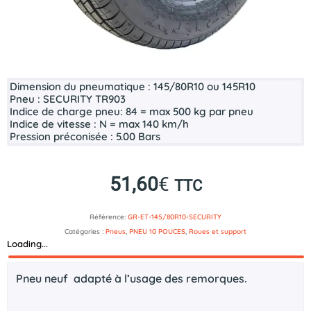
Dimension du pneumatique :
145/80R10 ou 145R10
Pneu :
SECURITY TR903
Indice de charge pneu:
84
= max 500 kg par pneu
Indice de vitesse :
N
= max 140 km/h
Pression préconisée :
5.00 Bars
51,60
€
TTC
Référence:
GR-ET-145/80R10-SECURITY
Catégories :
Pneus
,
PNEU 10 POUCES
,
Roues et support
Loading...
Description
Pneu neuf adapté à l’usage des remorques.