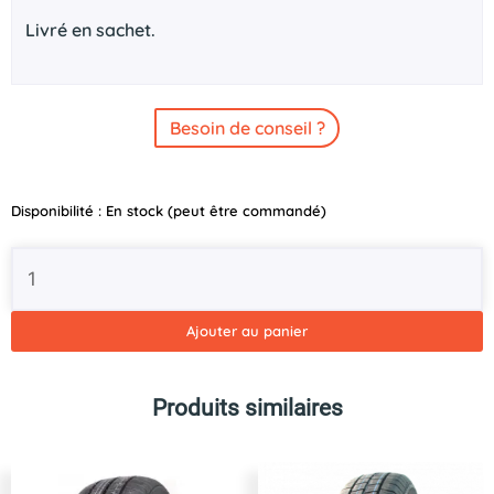
Livré en sachet.
Besoin de conseil ?
quantité
Disponibilité :
En stock (peut être commandé)
de
Chambre
à
air
155/165R13
Ajouter au panier
Produits similaires