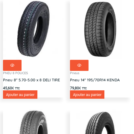
PNEU 8 POUCES
Pneus
Pneu 8″ 5.70-5.00 x 8 DELI TIRE
Pneu 14″ 195/70R14 KENDA
45,60
€
79,80
€
TTC
TTC
Ajouter au panier
Ajouter au panier