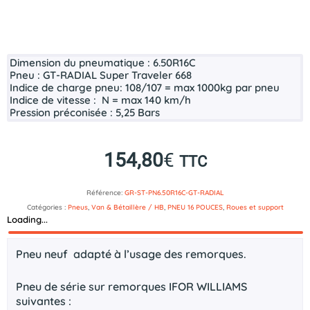
Dimension du pneumatique :
6.50R16C
Pneu :
GT-RADIAL Super Traveler 668
Indice de charge pneu:
108/107 = max 1000kg par pneu
Indice de vitesse :
N = max 140 km/h
Pression préconisée :
5,25 Bars
154,80
€
TTC
Référence:
GR-ST-PN6.50R16C-GT-RADIAL
Catégories :
Pneus
,
Van & Bétaillère / HB
,
PNEU 16 POUCES
,
Roues et support
Loading...
Description
Pneu neuf adapté à l’usage des remorques.
Pneu de série sur remorques IFOR WILLIAMS
suivantes :