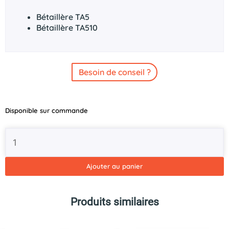
Bétaillère TA5
Bétaillère TA510
Besoin de conseil ?
quantité
Disponible sur commande
de
Pneu
16"
6.50R16C
GT-
Ajouter au panier
RADIAL
Produits similaires