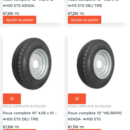
4×100 ET0 KENDA
4×115 ET0 DELI TIRE
67,20
€
67,20
€
TTC
TTC
Ajouter au panier
Ajouter au panier
ROUE COMPLETE 10 POUCES
ROUE COMPLETE 10 POUCES
Roue complète 10″ 4.00 x 10 –
Roue complète 10″ 145/80R10
4×100 ET0 DELI TIRE
KENDA- 4×100 ET0
67,20
€
81,70
€
TTC
TTC