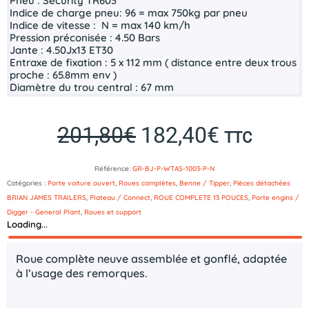
Pneu :
Security TR603
Indice de charge pneu:
96 = max 750kg par pneu
Indice de vitesse :
N = max 140 km/h
Pression préconisée :
4.50 Bars
Jante :
4.5
0Jx13 ET30
Entraxe de fixation :
5
x 112 mm ( distance entre deux trous
proche : 65.8mm env )
Diamètre du trou central :
67 mm
201,80
€
182,40
€
Le
Le
TTC
prix
prix
Référence:
GR-BJ-P-WTAS-1003-P-N
initial
actuel
Catégories :
Porte voiture ouvert
,
Roues complètes
,
Benne / Tipper
,
Pièces détachées
était :
est :
BRIAN JAMES TRAILERS
,
Plateau / Connect
,
ROUE COMPLETE 13 POUCES
,
Porte engins /
201,80€.
182,40€.
Digger - General Plant
,
Roues et support
Loading...
Description
Roue complète neuve assemblée et gonflé, adaptée
à l’usage des remorques.