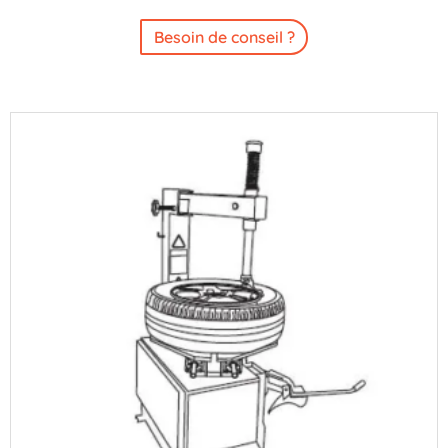
Besoin de conseil ?
quantité
de
Roue
complète
165R13C
-
5x112
ET30
SECURITY
BRIAN
JAMES
-
P-
WTAS-
1003-
P-
N