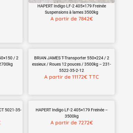
HAPERT Indigo LF-2 405×179 Freinée
Suspensions à lames 3500kg
A partir de 7842€
0×150 / 2
BRIAN JAMES T-Transporter 550×224 / 2
 2700kg
essieux / Roues 12 pouces / 3500kg – 231-
5522-35-2-12
A partir de 11172€ TTC
T 5021-35-
HAPERT Indigo LF-2 405×179 Freinée –
3500kg
€
A partir de 7272€