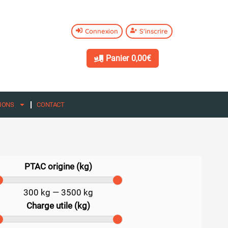
Connexion
S'inscrire
Panier
0,00€
IONS
CONTACT
PTAC origine (kg)
300
kg
—
3500
kg
Charge utile (kg)