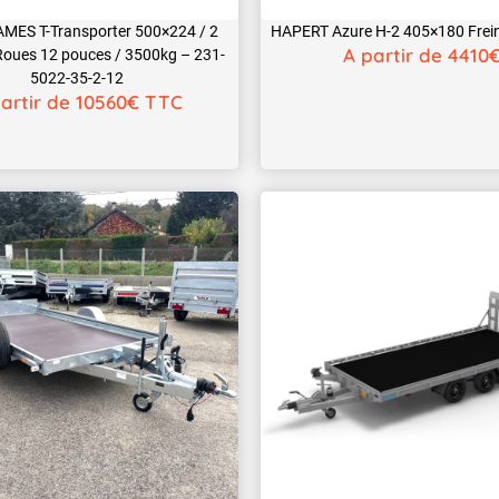
MES T-Transporter 500×224 / 2
HAPERT Azure H-2 405×180 Frei
A partir de 4410
 Roues 12 pouces / 3500kg – 231-
5022-35-2-12
artir de 10560€ TTC