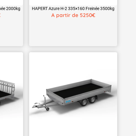
née 2000kg
HAPERT Azure H-2 335×160 Freinée 3500kg
€
A partir de 5250€