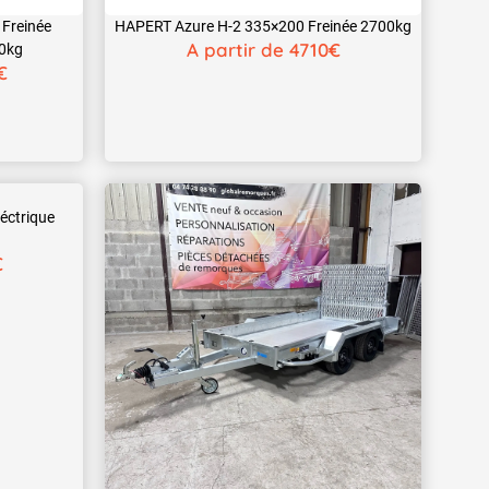
Freinée
HAPERT Azure H-2 335×200 Freinée 2700kg
A partir de 4710€
00kg
€
ctrique
€