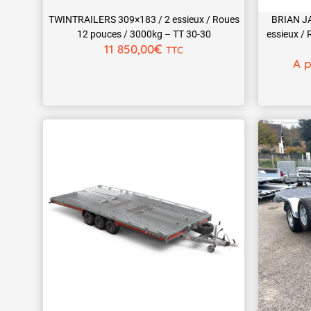
TWINTRAILERS 309×183 / 2 essieux / Roues
BRIAN JA
12 pouces / 3000kg – TT 30-30
essieux /
€
11 850,00
TTC
A p