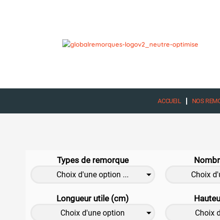
Aller
au
contenu
ACCUEIL
NOS REM
Types de remorque
Nombre
Choix d'une option ...
Choix d'
Longueur utile (cm)
Hauteur
Choix d'une option
Choix 