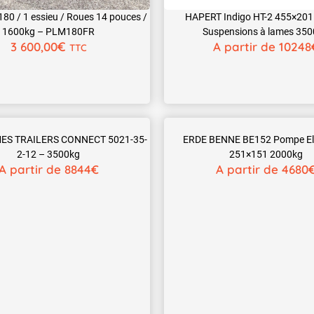
80 / 1 essieu / Roues 14 pouces /
HAPERT Indigo HT-2 455×201 
1600kg – PLM180FR
Suspensions à lames 35
€
3 600,00
A partir de 10248
TTC
ES TRAILERS CONNECT 5021-35-
ERDE BENNE BE152 Pompe Elé
2-12 – 3500kg
251×151 2000kg
A partir de 8844€
A partir de 4680