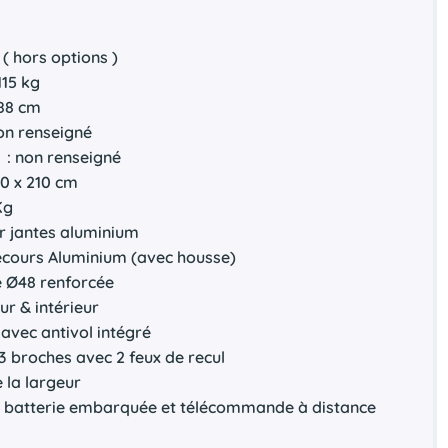
é
 ( hors options )
115 kg
188 cm
non renseigné
 : non renseigné
50 x 210 cm
Kg
r jantes aluminium
ecours Aluminium (avec housse)
e Ø48 renforcée
ur & intérieur
 avec antivol intégré
3 broches avec 2 feux de recul
e la largeur
ec batterie embarquée et télécommande à distance