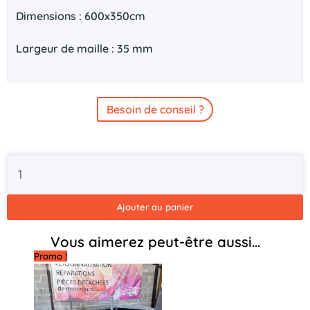
Dimensions : 600x350cm
Largeur de maille : 35 mm
Besoin de conseil ?
quantité
de
Filet
de
Ajouter au panier
chargement
600x350cm
Vous aimerez peut-être aussi…
Promo !