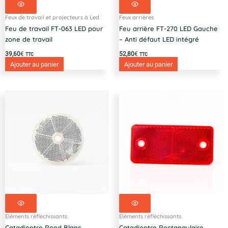
Feux de travail et projecteurs à Led
Feux arrières
Feu de travail FT-063 LED pour
Feu arrière FT-270 LED Gauche
zone de travail
– Anti défaut LED intégré
39,60
€
52,80
€
TTC
TTC
Ajouter au panier
Ajouter au panier
Eléments réfléchissants
Eléments réfléchissants
Catadioptre Rond Blanc
Catadioptre Rectangulaire