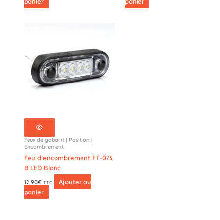
panier
panier
Feux de gabarit | Position |
Encombrement
Feu d’encombrement FT-073
B LED Blanc
Ajouter au
12,90
€
TTC
panier