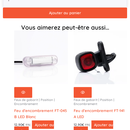
Gabarit
FT-
Ajouter au panier
145
LED
Vous aimerez peut-être aussi…
Feux de gabarit | Position |
Feux de gabarit | Position |
Encombrement
Encombrement
Feu d’encombrement FT-045
Feu d’encombrement FT-141
B LED Blanc
A LED
Ajouter au
Ajouter au
12,90
€
12,90
€
TTC
TTC