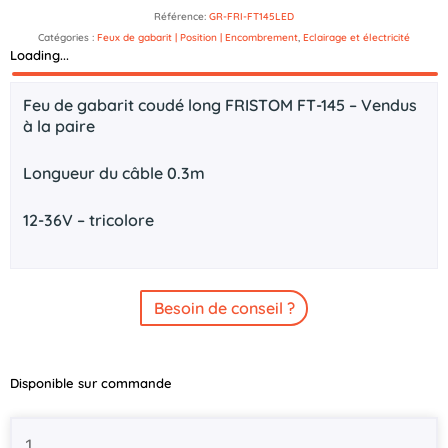
Référence:
GR-FRI-FT145LED
Catégories :
Feux de gabarit | Position | Encombrement
,
Eclairage et électricité
Loading...
Description
Feu de gabarit coudé long FRISTOM FT-145 – Vendus
à la paire
Longueur du câble 0.3m
12-36V – tricolore
Besoin de conseil ?
quantité
Disponible sur commande
de
Feux
de