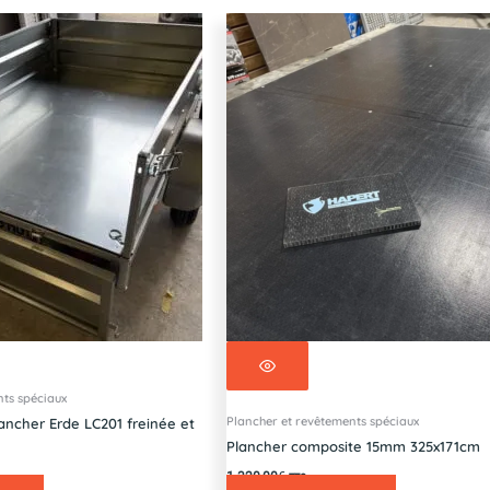
ts spéciaux
Plancher et revêtements spéciaux
ancher Erde LC201 freinée et
Plancher composite 15mm 325x171cm
1 320,00
€
TTC