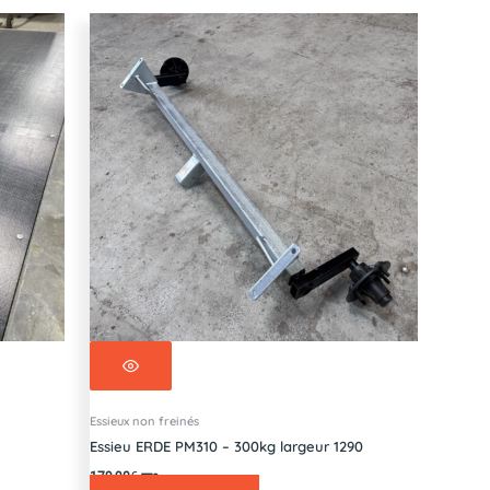
Essieux non freinés
Essieu ERDE PM310 – 300kg largeur 1290
179,90
€
TTC