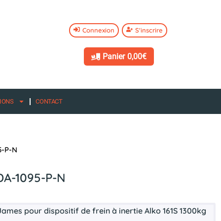
Connexion
S'inscrire
Panier
0,00€
IONS
CONTACT
5-P-N
DA-1095-P-N
ames pour dispositif de frein à inertie Alko 161S 1300kg