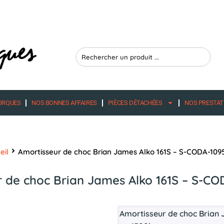
Search
...
ORQUES
NOS BONNES AFFAIRES
PIÈCES DÉTACHÉES
NOS PRESTAT
eil
Amortisseur de choc Brian James Alko 161S – S-CODA-109
r de choc Brian James Alko 161S – S-CO
Amortisseur de choc Brian J