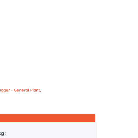
igger - General Plant
,
g :