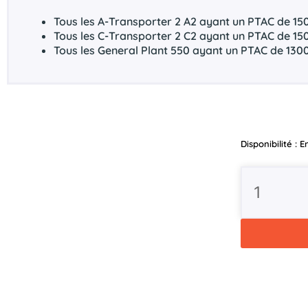
Tous les A-Transporter 2 A2 ayant un PTAC de 15
Tous les C-Transporter 2 C2 ayant un PTAC de 15
Tous les General Plant 550 ayant un PTAC de 130
quantité
Disponibilité :
E
de
Amortisseur
de
choc
Brian
James
Alko
161S
-
S-
CODA-