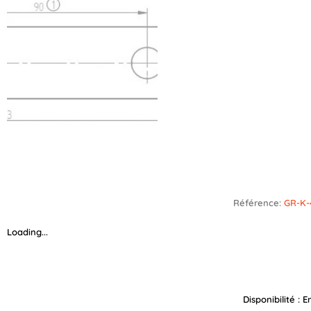
Référence:
GR-K-
Loading...
quantité
Disponibilité :
E