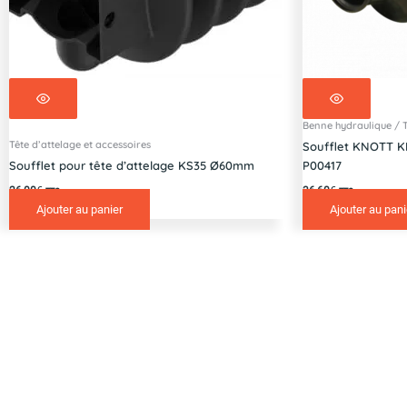
Benne hydraulique / 
Tête d’attelage et accessoires
Soufflet KNOTT K
Soufflet pour tête d’attelage KS35 Ø60mm
P00417
26,00
€
36,60
€
TTC
TTC
Ajouter au panier
Ajouter au pani