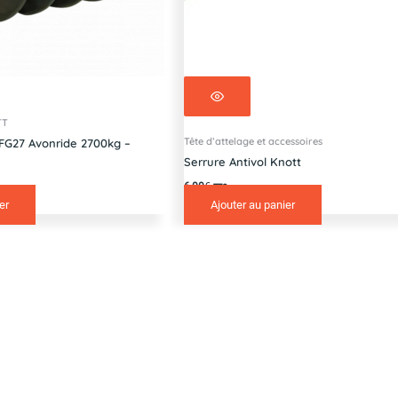
TT
Tête d’attelage et accessoires
FG27 Avonride 2700kg –
Serrure Antivol Knott
6,00
€
TTC
er
Ajouter au panier