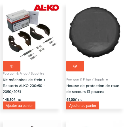
-
997224
Fourgon & Frigo / Sapphire
Fourgon & Frigo / Sapphire
Kit mâchoires de frein +
Ressorts ALKO 200×50 –
Housse de protection de roue
2050/2051
de secours 13 pouces
148,80
€
65,00
€
TTC
TTC
Ajouter au panier
Ajouter au panier