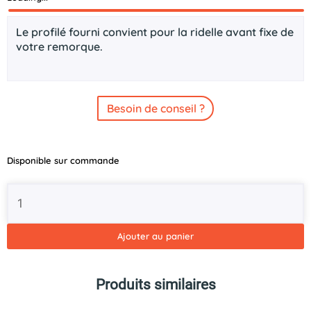
Description
Le profilé fourni convient pour la ridelle avant fixe de
votre remorque.
Besoin de conseil ?
quantité
Disponible sur commande
de
Profilé
aluminium
pour
paroi
Ajouter au panier
avant
Azure
L
Produits similaires
150cm
HAPERT