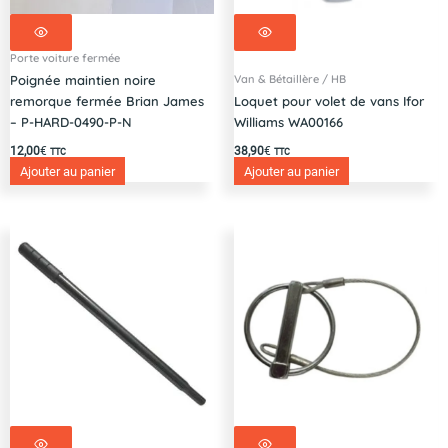
Porte voiture fermée
Van & Bétaillère / HB
Poignée maintien noire
remorque fermée Brian James
Loquet pour volet de vans Ifor
– P-HARD-0490-P-N
Williams WA00166
12,00
€
38,90
€
TTC
TTC
Ajouter au panier
Ajouter au panier