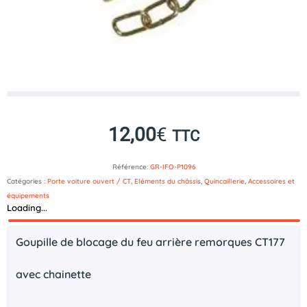
12,00
€
TTC
Référence:
GR-IFO-P1096
Catégories :
Porte voiture ouvert / CT
,
Eléments du châssis
,
Quincaillerie
,
Accessoires et
équipements
Loading...
Description
Goupille de blocage du feu arrière remorques CT177
avec chainette