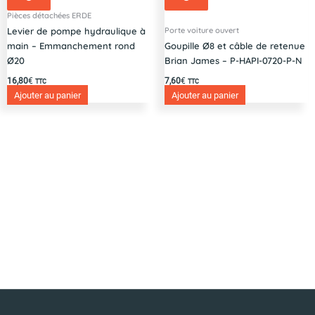
Pièces détachées ERDE
Porte voiture ouvert
Levier de pompe hydraulique à
main – Emmanchement rond
Goupille Ø8 et câble de retenue
Ø20
Brian James – P-HAPI-0720-P-N
16,80
€
7,60
€
TTC
TTC
Ajouter au panier
Ajouter au panier