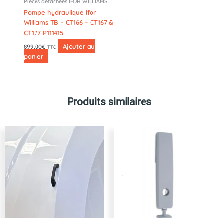
Pièces détachées IFOR WILLIAMS
Pompe hydraulique Ifor
Williams TB – CT166 – CT167 &
CT177 P111415
Ajouter au
899,00
€
TTC
panier
Produits similaires