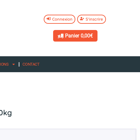
Connexion
S'inscrire
Panier
0,00€
IONS
CONTACT
50kg