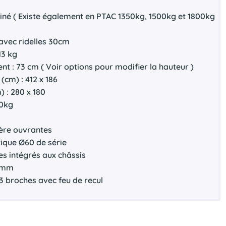
einé ( Existe également en PTAC 1350kg, 1500kg et 1800kg
 avec ridelles 30cm
13 kg
t : 73 cm ( Voir options pour modifier la hauteur )
(cm) : 412 x 186
) : 280 x 180
50kg
ière ouvrantes
ique Ø60 de série
s intégrés aux châssis
15mm
3 broches avec feu de recul