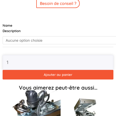
Besoin de conseil ?
quantité
Name
de
Description
ERDE
BENNE
BE152
Pompe
Eléctrique
251x151
2000kg
Ajouter au panier
Vous aimerez peut-être aussi…