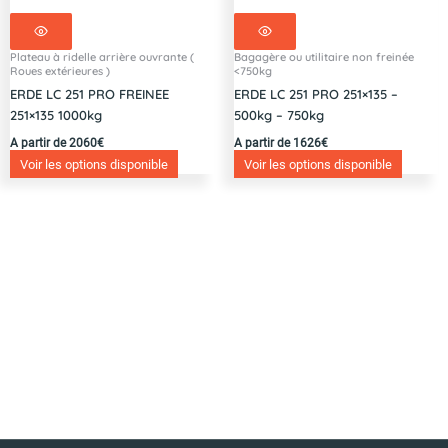
Plateau à ridelle arrière ouvrante (
Bagagère ou utilitaire non freinée
Roues extérieures )
<750kg
ERDE LC 251 PRO FREINEE
ERDE LC 251 PRO 251×135 –
251×135 1000kg
500kg – 750kg
A partir de 2060€
A partir de 1626€
Voir les options disponible
Voir les options disponible