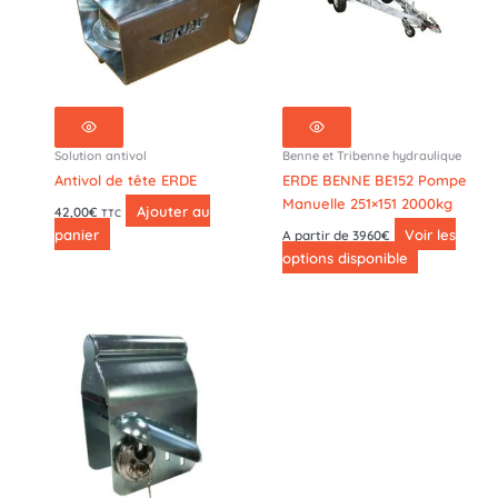
Solution antivol
Benne et Tribenne hydraulique
Antivol de tête ERDE
ERDE BENNE BE152 Pompe
Manuelle 251×151 2000kg
Ajouter au
42,00
€
TTC
panier
Voir les
A partir de 3960€
options disponible