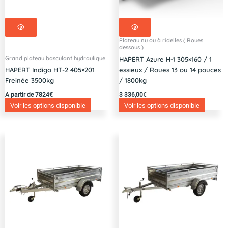
Plateau nu ou à ridelles ( Roues
dessous )
Grand plateau basculant hydraulique
HAPERT Azure H-1 305×160 / 1
HAPERT Indigo HT-2 405×201
essieux / Roues 13 ou 14 pouces
Freinée 3500kg
/ 1800kg
A partir de 7824€
3 336,00
€
Voir les options disponible
Voir les options disponible