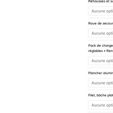
Réhausses et s
essieux
/
Roues
13
ou
Roue de secour
14
pouces
/
1800kg
Pack de charge
réglables + Ren
Plancher alumi
Filet, bâche pl