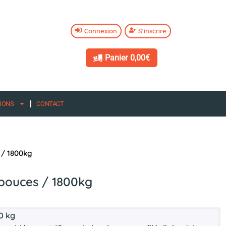
Connexion
S'inscrire
Panier
0,00€
IONS
CONTACT
 / 1800kg
 pouces / 1800kg
00 kg