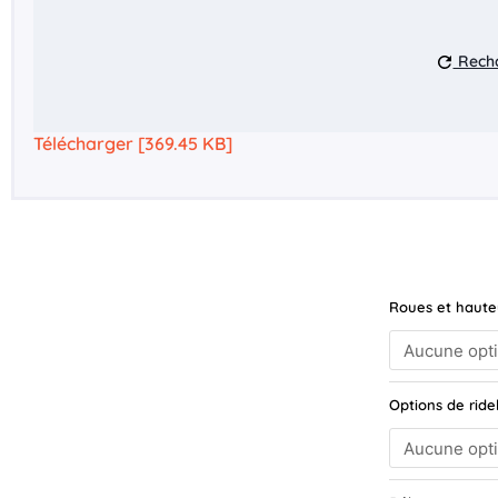
Recha
Télécharger [369.45 KB]
quantité
Roues et haute
de
HAPERT
Azure
H-
Options de ridel
1
305x160
/
1