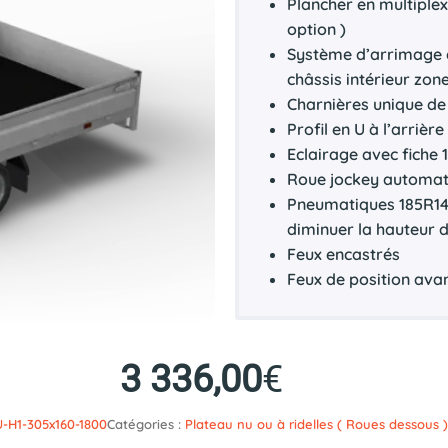
Plancher en multiple
option )
Système d’arrimage d
châssis intérieur zo
Charnières unique de 
Profil en U à l’arriè
Eclairage avec fiche 
Roue jockey automa
Pneumatiques 185R14C
diminuer la hauteur 
Feux encastrés
Feux de position ava
3 336,00
€
-H1-305x160-1800
Catégories :
Plateau nu ou à ridelles ( Roues dessous 