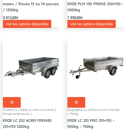
essieu / Roues 13 ou 14 pouces
ERDE PLM 150 FREINE 250×150 –
/ 1350kg
1000kg
3 012,00
€
1 950,00
€
Voir les options disponible
Voir les options disponible
Plateau à ridelle arrière ouvrante (
Bagagère ou utilitaire non freinée
Roues extérieures )
<750kg
ERDE LC 252 ACIER FREINEE
ERDE LC 251 PRO 251×135 –
251×135 1200kg
500kg – 750kg