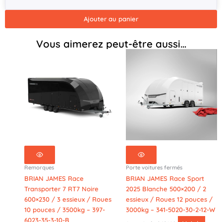
2
essieux
Ajouter au panier
/
Roues
Vous aimerez peut-être aussi…
12
pouces
/
3000kg
–
341-
5521-
30-
2-
12-
B
Remorques
Porte voitures fermés
BRIAN JAMES Race
BRIAN JAMES Race Sport
Transporter 7 RT7 Noire
2025 Blanche 500×200 / 2
600×230 / 3 essieux / Roues
essieux / Roues 12 pouces /
10 pouces / 3500kg – 397-
3000kg – 341-5020-30-2-12-W
6023-35-3-10-B