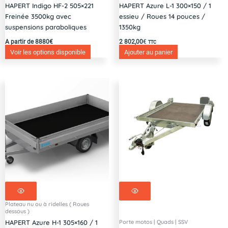
HAPERT Indigo HF-2 505×221
HAPERT Azure L-1 300×150 / 1
Freinée 3500kg avec
essieu / Roues 14 pouces /
suspensions paraboliques
1350kg
A partir de 8880€
2 802,00
€
TTC
Voir les options disponible
Ajouter au panier
Plateau nu ou à ridelles ( Roues
dessous )
Porte motos | Quads | SSV
HAPERT Azure H-1 305×160 / 1