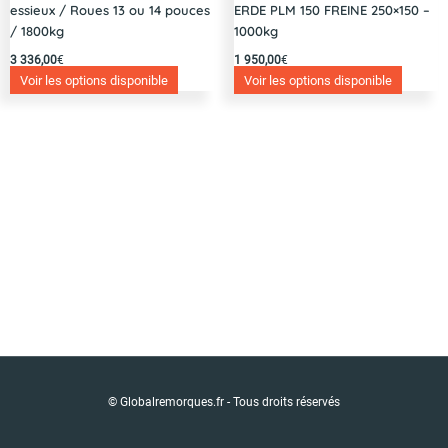
essieux / Roues 13 ou 14 pouces
ERDE PLM 150 FREINE 250×150 –
/ 1800kg
1000kg
3 336,00
€
1 950,00
€
Voir les options disponible
Voir les options disponible
© Globalremorques.fr - Tous droits réservés