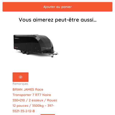
3
Ajouter au panier
essieux
/
Vous aimerez peut-être aussi…
Roues
10
pouces
/
3500kg
–
397-
5521-
35-
3-
10-
B
Remorques
BRIAN JAMES Race
Transporter 7 RT7 Noire
550×210 / 2 essieux / Roues
12 pouces / 3500kg – 397-
5521-35-2-12-B