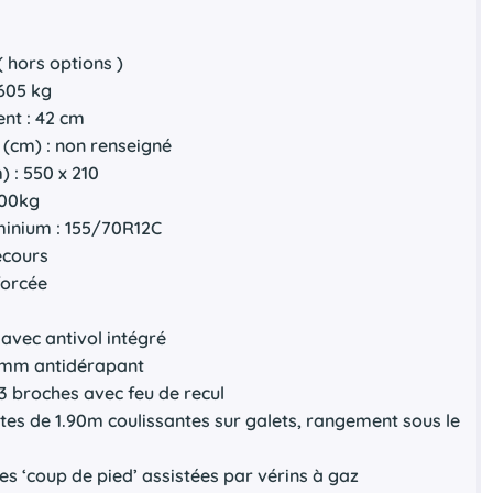
é
( hors options )
2605 kg
nt : 42 cm
 (cm) : non renseigné
) : 550 x 210
800kg
minium : 155/70R12C
ecours
forcée
 avec antivol intégré
18mm antidérapant
3 broches avec feu de recul
s de 1.90m coulissantes sur galets, rangement sous le
ces ‘coup de pied’ assistées par vérins à gaz