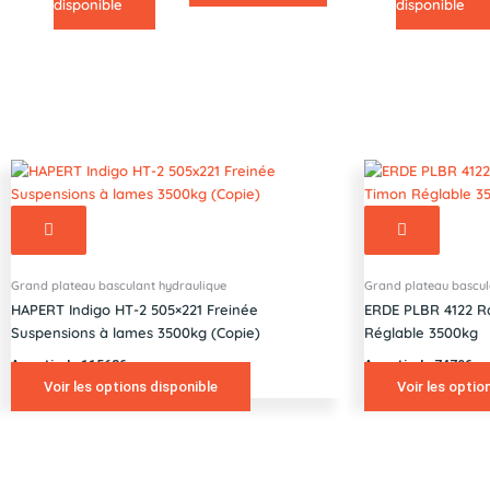
disponible
disponible
Grand plateau basculant hydraulique
Grand plateau bascul
HAPERT Indigo HT-2 505×221 Freinée
ERDE PLBR 4122 R
Suspensions à lames 3500kg (Copie)
Réglable 3500kg
A partir de 11568€
A partir de 7470€
Voir les options disponible
Voir les optio