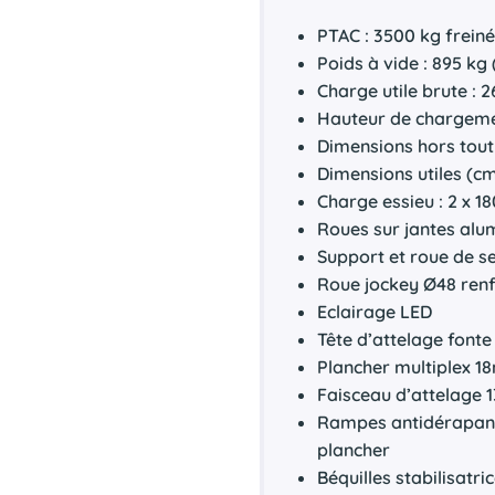
PTAC : 3500 kg frein
Poids à vide : 895 kg 
Charge utile brute : 
Hauteur de chargeme
Dimensions hors tout
Dimensions utiles (cm
Charge essieu : 2 x 1
Roues sur jantes alu
Support et roue de s
Roue jockey Ø48 ren
Eclairage LED
Tête d’attelage fonte
Plancher multiplex 
Faisceau d’attelage 1
Rampes antidérapante
plancher
Béquilles stabilisatri