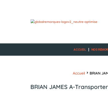
Aller
au
contenu
ACCUEIL
NOS REMO
Accueil
BRIAN JAME
BRIAN JAMES A-Transporter 