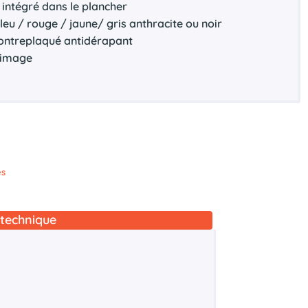
intégré dans le plancher
bleu / rouge / jaune/ gris anthracite ou noir
contreplaqué antidérapant
rrimage
s
es
technique