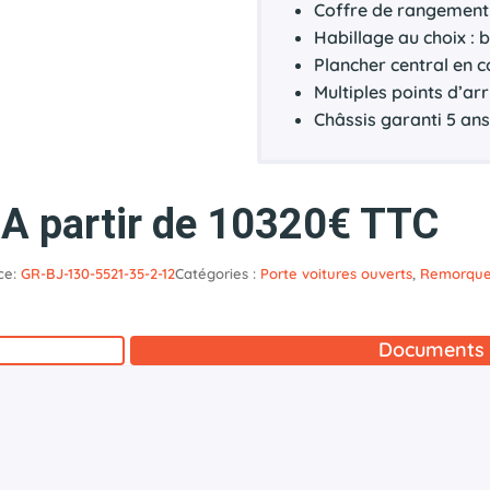
Coffre de rangement 
Habillage au choix : 
Plancher central en 
Multiples points d’a
Châssis garanti 5 an
A partir de 10320€ TTC
ce:
GR-BJ-130-5521-35-2-12
Catégories :
Porte voitures ouverts
,
Remorqu
Documents 