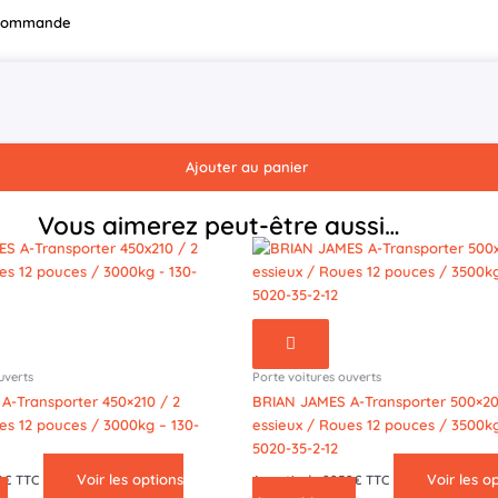
r commande
Ajouter au panier
Vous aimerez peut-être aussi…
uverts
Porte voitures ouverts
A-Transporter 450×210 / 2
BRIAN JAMES A-Transporter 500×20
es 12 pouces / 3000kg – 130-
essieux / Roues 12 pouces / 3500kg
5020-35-2-12
Voir les options
Voir les o
32€ TTC
A partir de 9252€ TTC