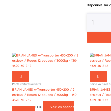
550x210
Disponible su
/
2
essieux
/
Roues
12
pouces
/
3500kg
-
130-
5521-
35-
2-
12
Porte voitures ouverts
Porte voitures o
BRIAN JAMES A-Transporter 450×200 / 2
BRIAN JAMES 
essieux / Roues 12 pouces / 3000kg – 130-
essieux / Rou
4520-30-2-12
4521-30-2-12
Voir les options
A partir de 7896€ TTC
A partir de 82