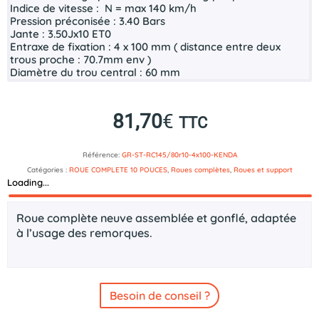
Indice de vitesse :
N = max 140 km/h
Pression préconisée :
3.40 Bars
Jante :
3
.50Jx10 ET0
Entraxe de fixation :
4 x 100 mm ( distance entre deux
trous proche : 70.7mm env )
Diamètre du trou central :
60 mm
81,70
€
TTC
Référence:
GR-ST-RC145/80r10-4x100-KENDA
Catégories :
ROUE COMPLETE 10 POUCES
,
Roues complètes
,
Roues et support
Loading...
Description
Roue complète neuve assemblée et gonflé, adaptée
à l’usage des remorques.
Besoin de conseil ?