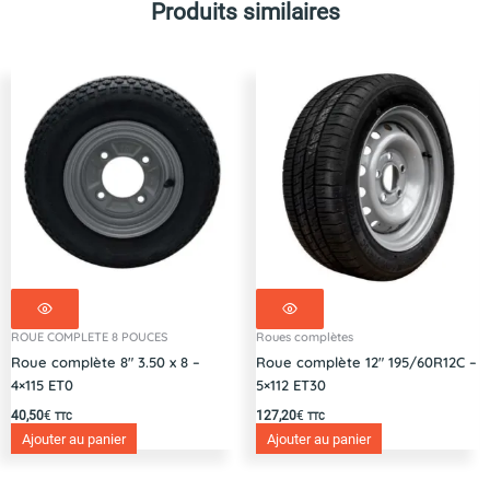
Produits similaires
ROUE COMPLETE 8 POUCES
Roues complètes
Roue complète 8″ 3.50 x 8 –
Roue complète 12″ 195/60R12C –
4×115 ET0
5×112 ET30
40,50
€
127,20
€
TTC
TTC
Ajouter au panier
Ajouter au panier