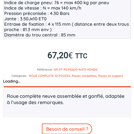
Indice de charge pneu:
76
= max 400 kg par pneu
Indice de vitesse :
N = max 140 km/h
Pression préconisée :
4.30 Bars
Jante :
3
.50Jx10 ET0
Entraxe de fixation :
4 x 115 mm ( distance entre deux trous
proche : 81.3 mm env )
Diamètre du trou central :
85 mm
67,20
€
TTC
Référence:
GR-ST-RC450x10-4x115-KENDA
Catégories :
ROUE COMPLETE 10 POUCES
,
Roues complètes
,
Roues et support
Loading...
Description
Roue complète neuve assemblée et gonflé, adaptée
à l’usage des remorques.
Besoin de conseil ?