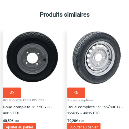
Produits similaires
ROUE COMPLETE 8 POUCES
Roues complètes
Roue complète 8″ 3.50 x 8 –
Roue complète 13″ 135/80R13 –
4×115 ET0
135R13 – 4×115 ET0
40,50
€
79,20
€
TTC
TTC
Ajouter au panier
Ajouter au panier