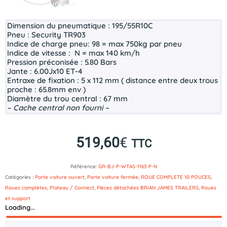
Dimension du pneumatique :
195/55R10C
Pneu :
Security TR903
Indice de charge pneu:
98 = max 750kg par pneu
Indice de vitesse :
N = max 140 km/h
Pression préconisée :
5.80 Bars
Jante :
6.0
0Jx10 ET-4
Entraxe de fixation :
5
x 112 mm ( distance entre deux trous
proche : 65.8mm env )
Diamètre du trou central :
67 mm
– Cache central non fourni –
519,60
€
TTC
Référence:
GR-BJ-P-WTAS-1163-P-N
Catégories :
Porte voiture ouvert
,
Porte voiture fermée
,
ROUE COMPLETE 10 POUCES
,
Roues complètes
,
Plateau / Connect
,
Pièces détachées BRIAN JAMES TRAILERS
,
Roues
et support
Loading...
Description