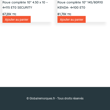
Roue complète 10″ 4.50 x 10 –
Roue complète 10″ 145/80R10
4×115 ET0 SECURITY
KENDA- 4×100 ET0
67,20
€
81,70
€
TTC
TTC
Ajouter au panier
Ajouter au panier
© Globalremorques.fr - Tous droits réservés