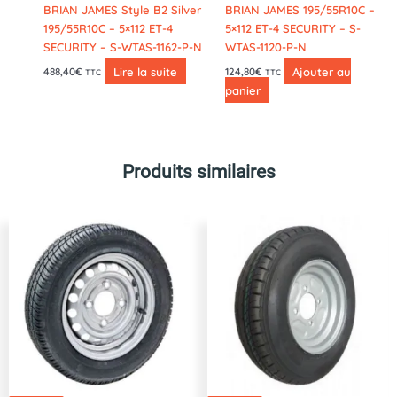
BRIAN JAMES Style B2 Silver
BRIAN JAMES 195/55R10C –
195/55R10C – 5×112 ET-4
5×112 ET-4 SECURITY – S-
SECURITY – S-WTAS-1162-P-N
WTAS-1120-P-N
Lire la suite
Ajouter au
488,40
€
124,80
€
TTC
TTC
panier
Produits similaires