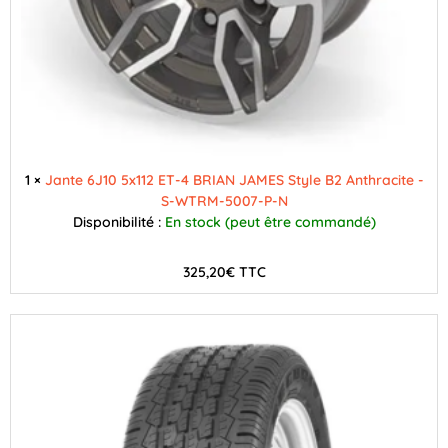
5x112
ET-
4
SECURITY
-
S-
WTAS-
1163-
1 ×
Jante 6J10 5x112 ET-4 BRIAN JAMES Style B2 Anthracite -
P-
S-WTRM-5007-P-N
N
Disponibilité :
En stock (peut être commandé)
325,20
€
TTC