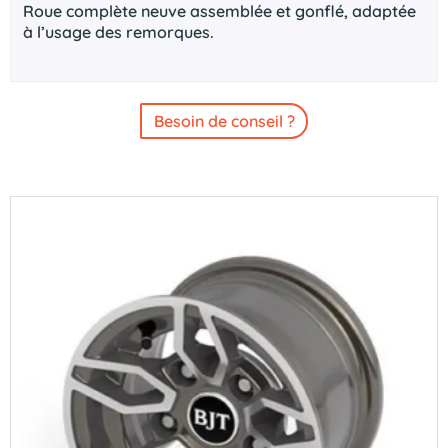
Roue complète neuve assemblée et gonflé, adaptée
à l’usage des remorques.
Besoin de conseil ?
quantité
de
Roue
complète
jante
Alu
BRIAN
JAMES
Style
B2
Anthracite
195/55R10C
-