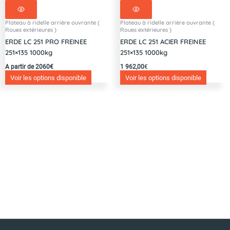
Plateau à ridelle arrière ouvrante (
Plateau à ridelle arrière ouvrante (
Roues extérieures )
Roues extérieures )
ERDE LC 251 PRO FREINEE
ERDE LC 251 ACIER FREINEE
251×135 1000kg
251×135 1000kg
A partir de 2060€
1 962,00
€
Voir les options disponible
Voir les options disponible