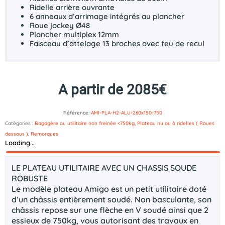
Ridelle arrière ouvrante
6 anneaux d’arrimage intégrés au plancher
Roue jockey Ø48
Plancher multiplex 12mm
Faisceau d’attelage 13 broches avec feu de recul
A partir de 2085€
Référence:
AMI-PLA-H2-ALU-260x150-750
Catégories :
Bagagère ou utilitaire non freinée <750kg
,
Plateau nu ou à ridelles ( Roues
dessous )
,
Remorques
Loading...
Description
LE PLATEAU UTILITAIRE AVEC UN CHASSIS SOUDE
ROBUSTE
Le modèle plateau Amigo est un petit utilitaire doté
d’un châssis entièrement soudé. Non basculante, son
châssis repose sur une flèche en V soudé ainsi que 2
essieux de 750kg, vous autorisant des travaux en